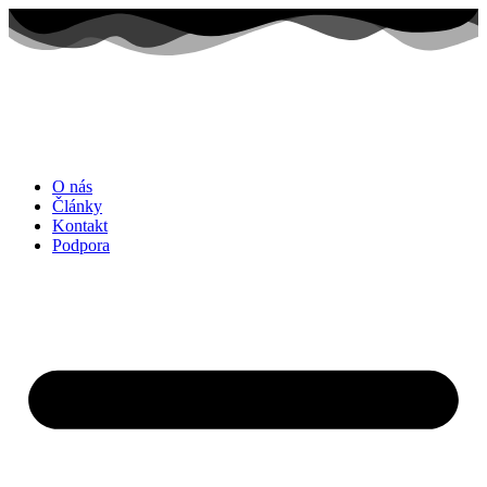
Preskočiť
na
obsah
O nás
Články
Kontakt
Podpora