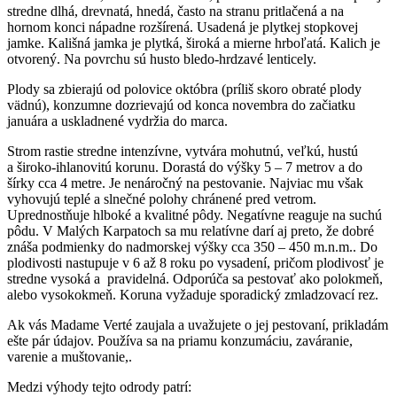
stredne dlhá, drevnatá, hnedá, často na stranu pritlačená a na
hornom konci nápadne rozšírená. Usadená je plytkej stopkovej
jamke. Kališná jamka je plytká, široká a mierne hrboľatá. Kalich je
otvorený. Na povrchu sú husto bledo-hrdzavé lenticely.
Plody sa zbierajú od polovice októbra (príliš skoro obraté plody
vädnú), konzumne dozrievajú od konca novembra do začiatku
januára a uskladnené vydržia do marca.
Strom rastie stredne intenzívne, vytvára mohutnú, veľkú, hustú
a široko-ihlanovitú korunu. Dorastá do výšky 5 – 7 metrov a do
šírky cca 4 metre. Je nenáročný na pestovanie. Najviac mu však
vyhovujú teplé a slnečné polohy chránené pred vetrom.
Uprednostňuje hlboké a kvalitné pôdy. Negatívne reaguje na suchú
pôdu. V Malých Karpatoch sa mu relatívne darí aj preto, že dobré
znáša podmienky do nadmorskej výšky cca 350 – 450 m.n.m.. Do
plodivosti nastupuje v 6 až 8 roku po vysadení, pričom plodivosť je
stredne vysoká a pravidelná. Odporúča sa pestovať ako polokmeň,
alebo vysokokmeň. Koruna vyžaduje sporadický zmladzovací rez.
Ak vás Madame Verté zaujala a uvažujete o jej pestovaní, prikladám
ešte pár údajov. Používa sa na priamu konzumáciu, zaváranie,
varenie a muštovanie,.
Medzi výhody tejto odrody patrí: