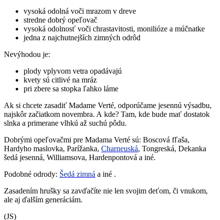
vysoká odolná voči mrazom v dreve
stredne dobrý opeľovač
vysoká odolnosť voči chrastavitosti, monilióze a múčnatke
jedna z najchutnejších zimných odrôd
Nevýhodou je:
plody vplyvom vetra opadávajú
kvety sú citlivé na mráz
pri zbere sa stopka ľahko láme
Ak si chcete zasadiť Madame Verté, odporúčame jesennú výsadbu,
najskôr začiatkom novembra. A kde? Tam, kde bude mať dostatok
slnka a primerane vlhkú až suchú pôdu.
Dobrými opeľovačmi pre Madama Verté sú: Boscová fľaša,
Hardyho maslovka, Parížanka,
Charneuská
, Tongreská, Dekanka
šedá jesenná, Williamsova, Hardenpontová a iné.
Podobné odrody:
Šedá zimná
a iné .
Zasadením hrušky sa zavďačíte nie len svojim deťom, či vnukom,
ale aj ďalším generáciám.
(JS)