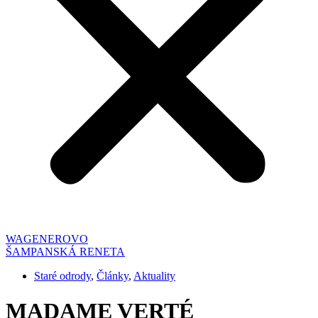
Navigácia
WAGENEROVO
ŠAMPANSKÁ RENETA
v
Staré odrody
,
Články
,
Aktuality
článkoch
MADAME VERTÉ