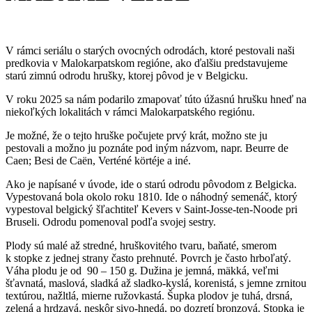
V rámci seriálu o starých ovocných odrodách, ktoré pestovali naši
predkovia v Malokarpatskom regióne, ako ďalšiu predstavujeme
starú zimnú odrodu hrušky, ktorej pôvod je v Belgicku.
V roku 2025 sa nám podarilo zmapovať túto úžasnú hrušku hneď na
niekoľkých lokalitách v rámci Malokarpatského regiónu.
Je možné, že o tejto hruške počujete prvý krát, možno ste ju
pestovali a možno ju poznáte pod iným názvom, napr. Beurre de
Caen; Besi de Caën, Verténé körtéje a iné.
Ako je napísané v úvode, ide o starú odrodu pôvodom z Belgicka.
Vypestovaná bola okolo roku 1810. Ide o náhodný semenáč, ktorý
vypestoval belgický šľachtiteľ Kevers v Saint-Josse-ten-Noode pri
Bruseli. Odrodu pomenoval podľa svojej sestry.
Plody sú malé až stredné, hruškovitého tvaru, baňaté, smerom
k stopke z jednej strany často prehnuté. Povrch je často hrboľatý.
Váha plodu je od 90 – 150 g. Dužina je jemná, mäkká, veľmi
šťavnatá, maslová, sladká až sladko-kyslá, korenistá, s jemne zrnitou
textúrou, nažltlá, mierne ružovkastá. Šupka plodov je tuhá, drsná,
zelená a hrdzavá, neskôr sivo-hnedá, po dozretí bronzová. Stopka je