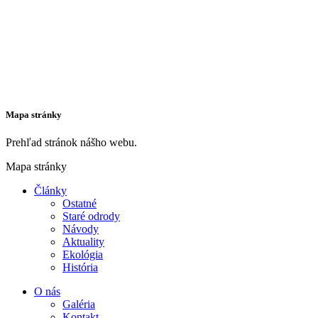
Partneri
Múzeum Červený Kameň - SNM
Vlastivedné múzeum v Hlohovci
Lesy SR
Mapa stránky
Prehľad stránok nášho webu.
Mapa stránky
Články
Ostatné
Staré odrody
Návody
Aktuality
Ekológia
História
O nás
Galéria
Kontakt