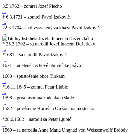
...
3.5.1762 – zomrel Jozef Plecho
...
† 6.3.1731 – zomrel Pavol Izakovič
...
22.3.1704 – bol vysvätený za kňaza Pavol Izakovič
...
* 25.3.1702 – sa narodil Jozef Inocent Dežerický
...
*1681 – sa narodil Pavol Izakovič
...
1671 – udelené cechové obuvnícke právo
...
1663 – spustošenie obce Turkami
...
*16.11.1645 – zomrel Petar Ljubić
...
1598 – prvá písomna zmienka o škole
...
1582 – povýšenie Horných Orešian na mestečko
...
*28.6.1582 – narodil sa Petar Ljubić
...
1569 – sa narodila Anna Maria Ungnad von Weissenwolff Erdödy