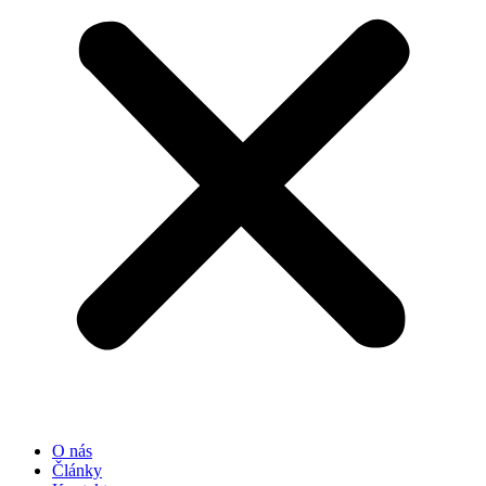
O nás
Články