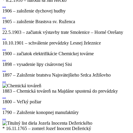
* 8.2.1910 – narodil sa Ján Hečko
...
1906 – založenie dychovej hudby
...
1905 – založenie Brastsva sv. Ruženca
...
22.5.1903 – začiatok výstavby trate Smolenice – Horné Orešany
...
10.10.1901 – schválenie prevádzky Lesnej železnice
...
1900 – začiatok elektrifikácie Chemickej továrne
...
1898 – vysadenie lipy cisárovnej Sisi
...
1897 – Založenie bratstva Najsvätejšieho Srdca Ježišovho
...
1883 – Chemická továreň na Majdáne spustená do prevádzky
...
1800 – Veľký požiar
...
1790 – Založenie konopnej manufaktúry
...
* 16.11.1765 – zomrel Jozef Inocent Dežerický