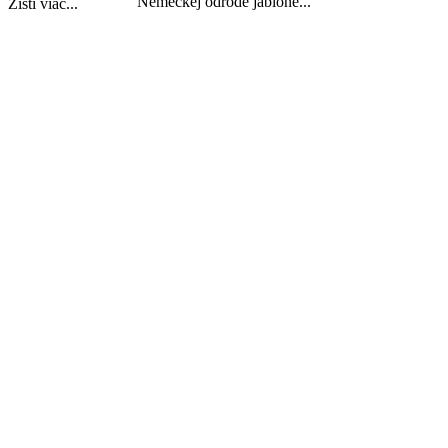
Nemeckej odrode jablone...
Zisti viac...