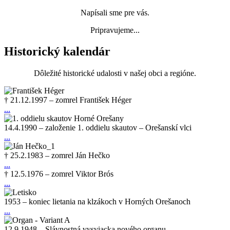
Napísali sme pre vás.
Pripravujeme...
Historický kalendár
Dôležité historické udalosti v našej obci a regióne.
† 21.12.1997 – zomrel František Héger
...
14.4.1990 – založenie 1. oddielu skautov – Orešanskí vlci
...
† 25.2.1983 – zomrel Ján Hečko
...
† 12.5.1976 – zomrel Viktor Brós
...
1953 – koniec lietania na klzákoch v Horných Orešanoch
...
12.9.1948 – Slávnostná vysviacka nového organu