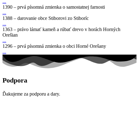
...
1390 – prvá písomná zmienka o samostatnej farnosti
...
1388 – darovanie obce Stiborovi zo Stiboríc
...
1363 – právo lámať kameň a rúbať drevo v horách Horných
Orešian
...
1296 – prvá písomná zmienka o obci Horné Orešany
...
Podpora
Ďakujeme za podporu a dary.
Generálny partner
Mediálni partneri
Finanční partneri
Nadácia VÚB
Mesto Modra
Trnavský samosprávny kraj