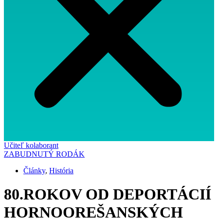
Navigácia
Učiteľ kolaborant
ZABUDNUTÝ RODÁK
v
Články
,
História
článkoch
80.ROKOV OD DEPORTÁCIÍ
HORNOOREŠANSKÝCH