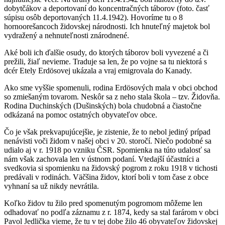
dobytčákov a deportovaní do koncentračných táborov (foto. časť
súpisu osôb deportovaných 11.4.1942). Hovoríme tu o 8
hornoorešancoch židovskej národnosti. Ich hnuteľný majetok bol
vydražený a nehnuteľnosti znárodnené.
Aké boli ich ďalšie osudy, do ktorých táborov boli vyvezené a či
prežili, žiaľ nevieme. Traduje sa len, že po vojne sa tu niektorá s
dcér Etely Erdösovej ukázala a vraj emigrovala do Kanady.
Ako sme vyššie spomenuli, rodina Erdösových mala v obci obchod
so zmiešaným tovarom. Neskôr sa z neho stala škola – tzv. Židovňa.
Rodina Duchinských (Dušinských) bola chudobná a čiastočne
odkázaná na pomoc ostatných obyvateľov obce.
Čo je však prekvapujúcejšie, je zistenie, že to nebol jediný prípad
nenávisti voči židom v našej obci v 20. storočí. Niečo podobné sa
udialo aj v r. 1918 po vzniku ČSR. Spomienka na túto udalosť sa
nám však zachovala len v ústnom podaní. Vtedajší účastníci a
svedkovia si spomienku na židovský pogrom z roku 1918 v tichosti
predávali v rodinách. Väčšina židov, ktorí boli v tom čase z obce
vyhnaní sa už nikdy nevrátila.
Koľko židov tu žilo pred spomenutým pogromom môžeme len
odhadovať no podľa záznamu z r. 1874, kedy sa stal farárom v obci
Pavol Jedlička vieme, že tu v tej dobe žilo 46 obyvateľov židovskej