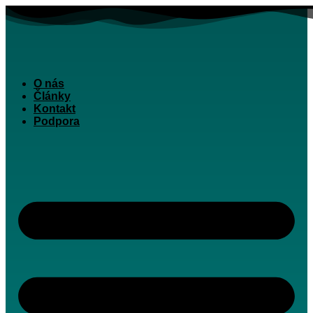
Preskočiť
na
obsah
O nás
Články
Kontakt
Podpora