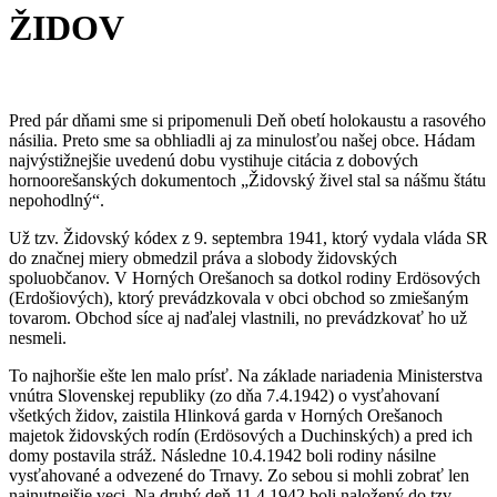
ŽIDOV
Pred pár dňami sme si pripomenuli Deň obetí holokaustu a rasového
násilia. Preto sme sa obhliadli aj za minulosťou našej obce. Hádam
najvýstižnejšie uvedenú dobu vystihuje citácia z dobových
hornoorešanských dokumentoch „Židovský živel stal sa nášmu štátu
nepohodlný“.
Už tzv. Židovský kódex z 9. septembra 1941, ktorý vydala vláda SR
do značnej miery obmedzil práva a slobody židovských
spoluobčanov. V Horných Orešanoch sa dotkol rodiny Erdösových
(Erdošiových), ktorý prevádzkovala v obci obchod so zmiešaným
tovarom. Obchod síce aj naďalej vlastnili, no prevádzkovať ho už
nesmeli.
To najhoršie ešte len malo prísť. Na základe nariadenia Ministerstva
vnútra Slovenskej republiky (zo dňa 7.4.1942) o vysťahovaní
všetkých židov, zaistila Hlinková garda v Horných Orešanoch
majetok židovských rodín (Erdösových a Duchinských) a pred ich
domy postavila stráž. Následne 10.4.1942 boli rodiny násilne
vysťahované a odvezené do Trnavy. Zo sebou si mohli zobrať len
najnutnejšie veci. Na druhý deň 11.4.1942 boli naložený do tzv.