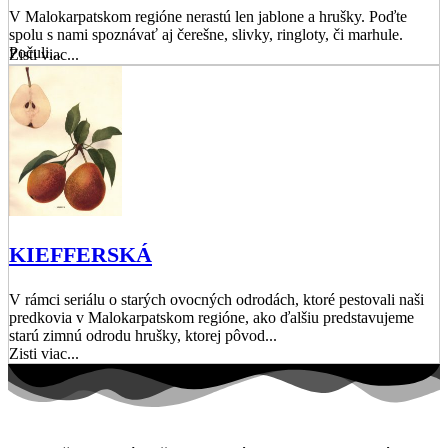
V Malokarpatskom regióne nerastú len jablone a hrušky. Poďte
spolu s nami spoznávať aj čerešne, slivky, ringloty, či marhule.
Počuli...
Zisti viac...
KIEFFERSKÁ
V rámci seriálu o starých ovocných odrodách, ktoré pestovali naši
predkovia v Malokarpatskom regióne, ako ďalšiu predstavujeme
starú zimnú odrodu hrušky, ktorej pôvod...
Zisti viac...