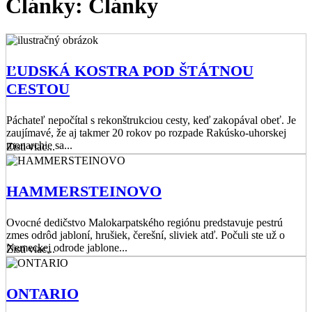
Články: Články
ĽUDSKÁ KOSTRA POD ŠTÁTNOU
CESTOU
Páchateľ nepočítal s rekonštrukciou cesty, keď zakopával obeť. Je
zaujímavé, že aj takmer 20 rokov po rozpade Rakúsko-uhorskej
monarchie sa...
Zisti viac...
HAMMERSTEINOVO
Ovocné dedičstvo Malokarpatského regiónu predstavuje pestrú
zmes odrôd jabloní, hrušiek, čerešní, sliviek atď. Počuli ste už o
Nemeckej odrode jablone...
Zisti viac...
ONTARIO