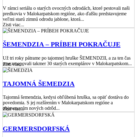
V rámci seriálu o starých ovocných odrodách, ktoré pestovali naši
predkovia v Malokarpatskom regióne, ako ďalšiu predstavujeme
veľmi starú zimnú odrodu jablone, ktorá...
Zisti viac...
ŠEMENDZIA – PRÍBEH POKRAČUJE
Už tri roky pátrame po tajomnej hruške ŠEMENDZII, a za ten čas
sme zmapovali takmer 30 starých exemplárov v Malokarpatskom...
Zisti viac...
TAJOMNÁ ŠEMEDZIA
Tajomná šemendzia, kedysi obľúbená hruška, sa opäť dostáva do
povedomia. S jej rozšírením v Malokarpatskom regióne a
objavovaním nových odrôd...
Zisti viac...
GERMERSDORFSKÁ