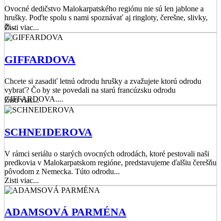
Ovocné dedičstvo Malokarpatského regiónu nie sú len jablone a
hrušky. Poďte spolu s nami spoznávať aj ringloty, čerešne, slivky,
či...
Zisti viac...
GIFFARDOVA
Chcete si zasadiť letnú odrodu hrušky a zvažujete ktorú odrodu
vybrať? Čo by ste povedali na starú francúzsku odrodu
GIFFARDOVA....
Zisti viac...
SCHNEIDEROVA
V rámci seriálu o starých ovocných odrodách, ktoré pestovali naši
predkovia v Malokarpatskom regióne, predstavujeme ďalšiu čerešňu
pôvodom z Nemecka. Túto odrodu...
Zisti viac...
ADAMSOVÁ PARMÉNA