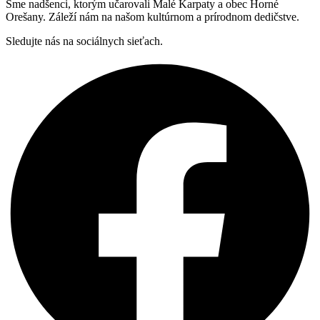
Sme nadšenci, ktorým učarovali Malé Karpaty a obec Horné
Orešany. Záleží nám na našom kultúrnom a prírodnom dedičstve.
Sledujte nás na sociálnych sieťach.