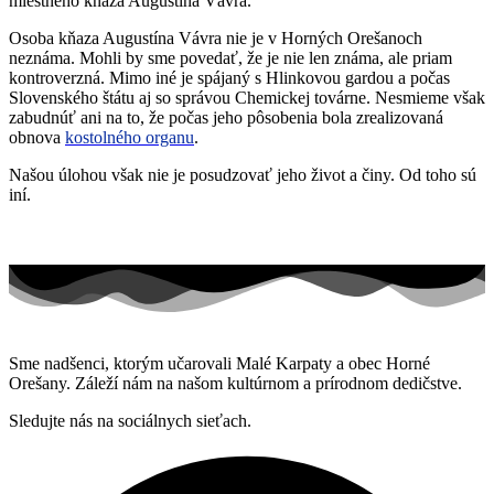
miestneho kňaza Augustína Vávra.
Osoba kňaza Augustína Vávra nie je v Horných Orešanoch
neznáma. Mohli by sme povedať, že je nie len známa, ale priam
kontroverzná. Mimo iné je spájaný s Hlinkovou gardou a počas
Slovenského štátu aj so správou Chemickej továrne. Nesmieme však
zabudnúť ani na to, že počas jeho pôsobenia bola zrealizovaná
obnova
kostolného organu
.
Našou úlohou však nie je posudzovať jeho život a činy. Od toho sú
iní.
Sme nadšenci, ktorým učarovali Malé Karpaty a obec Horné
Orešany. Záleží nám na našom kultúrnom a prírodnom dedičstve.
Sledujte nás na sociálnych sieťach.