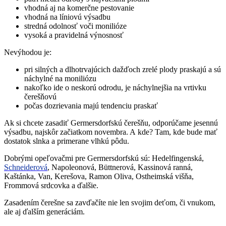
vhodná aj na komerčne pestovanie
vhodná na líniovú výsadbu
stredná odolnosť voči monilióze
vysoká a pravidelná výnosnosť
Nevýhodou je:
pri silných a dlhotrvajúcich dažďoch zrelé plody praskajú a sú
náchylné na moniliózu
nakoľko ide o neskorú odrodu, je náchylnejšia na vrtivku
čerešňovú
počas dozrievania majú tendenciu praskať
Ak si chcete zasadiť Germersdorfskú čerešňu, odporúčame jesennú
výsadbu, najskôr začiatkom novembra. A kde? Tam, kde bude mať
dostatok slnka a primerane vlhkú pôdu.
Dobrými opeľovačmi pre Germersdorfskú sú: Hedelfingenská,
Schneiderová
, Napoleonová, Büttnerová, Kassinová ranná,
Kaštánka, Van, Kerešova, Ramon Oliva, Ostheimská višňa,
Frommová srdcovka a ďalšie.
Zasadením čerešne sa zavďačíte nie len svojim deťom, či vnukom,
ale aj ďalším generáciám.