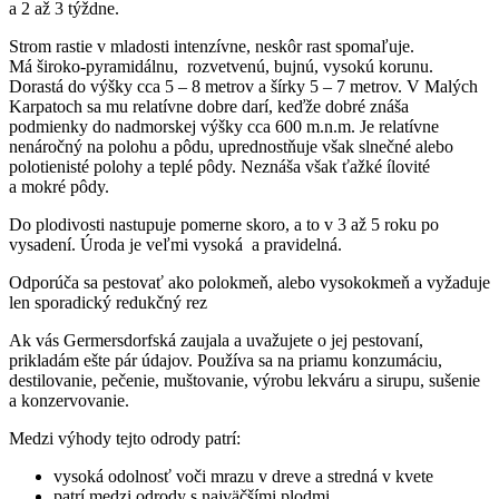
a 2 až 3 týždne.
Strom rastie v mladosti intenzívne, neskôr rast spomaľuje.
Má široko-pyramidálnu, rozvetvenú, bujnú, vysokú korunu.
Dorastá do výšky cca 5 – 8 metrov a šírky 5 – 7 metrov. V Malých
Karpatoch sa mu relatívne dobre darí, keďže dobré znáša
podmienky do nadmorskej výšky cca 600 m.n.m. Je relatívne
nenáročný na polohu a pôdu, uprednostňuje však slnečné alebo
polotienisté polohy a teplé pôdy. Neznáša však ťažké ílovité
a mokré pôdy.
Do plodivosti nastupuje pomerne skoro, a to v 3 až 5 roku po
vysadení. Úroda je veľmi vysoká a pravidelná.
Odporúča sa pestovať ako polokmeň, alebo vysokokmeň a vyžaduje
len sporadický redukčný rez
Ak vás Germersdorfská zaujala a uvažujete o jej pestovaní,
prikladám ešte pár údajov. Používa sa na priamu konzumáciu,
destilovanie, pečenie, muštovanie, výrobu lekváru a sirupu, sušenie
a konzervovanie.
Medzi výhody tejto odrody patrí:
vysoká odolnosť voči mrazu v dreve a stredná v kvete
patrí medzi odrody s najväčšími plodmi