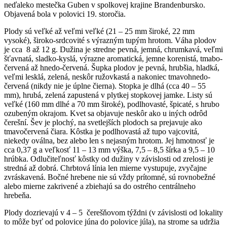
neďaleko mestečka Guben v spolkovej krajine Brandenbursko.
Objavená bola v polovici 19. storočia.
Plody sú veľké až veľmi veľké (21 – 25 mm široké, 22 mm
vysoké), široko-srdcovité s výrazným tupým hrotom. Váha plodov
je cca 8 až 12 g. Dužina je stredne pevná, jemná, chrumkavá, veľmi
šťavnatá, sladko-kyslá, výrazne aromatická, jemne korenistá, tmabo-
červená až hnedo-červená. Šupka plodov je pevná, hrubšia, hladká,
veľmi lesklá, zelená, neskôr ružovkastá a nakoniec tmavohnedo-
červená (nikdy nie je úplne čierna). Stopka je dlhá (cca 40 – 55
mm), hrubá, zelená zapustená v plytkej stopkovej jamke. Listy sú
veľké (160 mm dlhé a 70 mm široké), podlhovasté, špicaté, s hrubo
ozubeným okrajom. Kvet sa objavuje neskôr ako u iných odrôd
čerešní. Šev je plochý, na svetlejších plodoch sa prejavuje ako
tmavočervená čiara. Kôstka je podlhovastá až tupo vajcovitá,
niekedy oválna, bez alebo len s nejasným hrotom. Jej hmotnosť je
cca 0,37 g a veľkosť 11 – 13 mm výška, 7,5 – 8,5 šírka a 9,5 – 10
hrúbka. Odlučiteľnosť kôstky od dužiny v závislosti od zrelosti je
stredná až dobrá. Chrbtová línia len mierne vystupuje, zvyčajne
zvráskavená. Bočné hrebene nie sú vždy prítomné, sú rovnobežné
alebo mierne zakrivené a zbiehajú sa do ostrého centrálneho
hrebeňa.
Plody dozrievajú v 4 – 5 čerešňovom týždni (v závislosti od lokality
to môže byť od polovice júna do polovice júla), na strome sa udržia