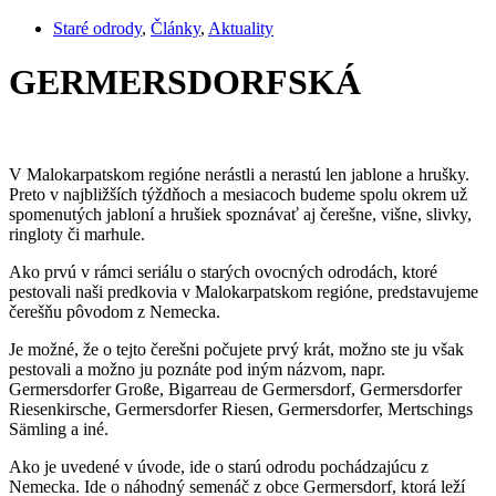
Staré odrody
,
Články
,
Aktuality
GERMERSDORFSKÁ
V Malokarpatskom regióne nerástli a nerastú len jablone a hrušky.
Preto v najbližších týždňoch a mesiacoch budeme spolu okrem už
spomenutých jabloní a hrušiek spoznávať aj čerešne, višne, slivky,
ringloty či marhule.
Ako prvú v rámci seriálu o starých ovocných odrodách, ktoré
pestovali naši predkovia v Malokarpatskom regióne, predstavujeme
čerešňu pôvodom z Nemecka.
Je možné, že o tejto čerešni počujete prvý krát, možno ste ju však
pestovali a možno ju poznáte pod iným názvom, napr.
Germersdorfer Große, Bigarreau de Germersdorf, Germersdorfer
Riesenkirsche, Germersdorfer Riesen, Germersdorfer, Mertschings
Sämling a iné.
Ako je uvedené v úvode, ide o starú odrodu pochádzajúcu z
Nemecka. Ide o náhodný semenáč z obce Germersdorf, ktorá leží