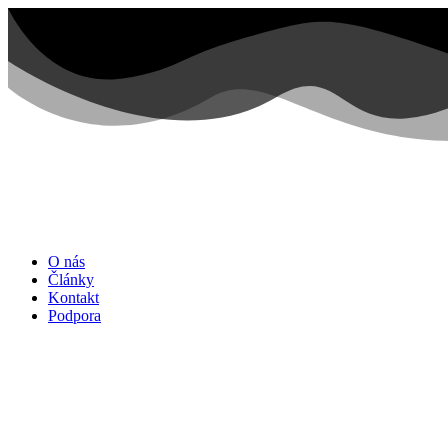
Preskočiť
na
obsah
O nás
Články
Kontakt
Podpora