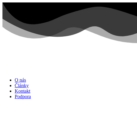
Preskočiť
na
obsah
O nás
Články
Kontakt
Podpora