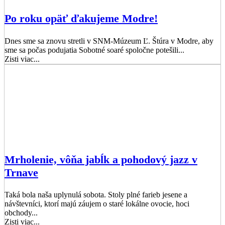
Po roku opäť ďakujeme Modre!
Dnes sme sa znovu stretli v SNM-Múzeum Ľ. Štúra v Modre, aby
sme sa počas podujatia Sobotné soaré spoločne potešili...
Zisti viac...
Mrholenie, vôňa jabĺk a pohodový jazz v
Trnave
Taká bola naša uplynulá sobota. Stoly plné farieb jesene a
návštevníci, ktorí majú záujem o staré lokálne ovocie, hoci
obchody...
Zisti viac...