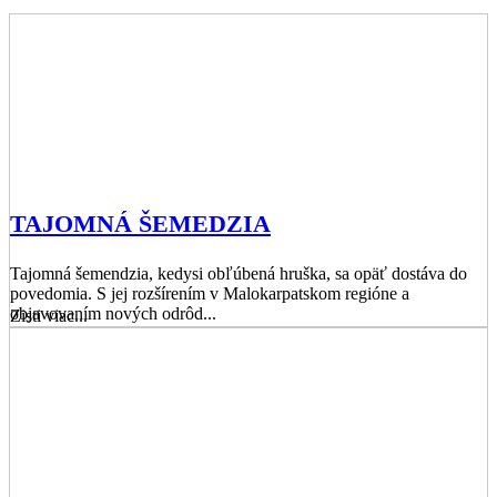
TAJOMNÁ ŠEMEDZIA
Tajomná šemendzia, kedysi obľúbená hruška, sa opäť dostáva do
povedomia. S jej rozšírením v Malokarpatskom regióne a
objavovaním nových odrôd...
Zisti viac...