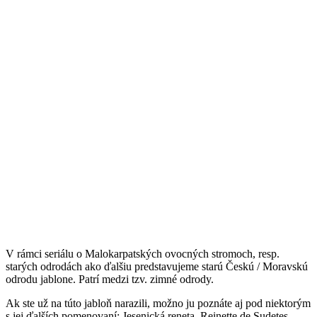
V rámci seriálu o Malokarpatských ovocných stromoch, resp.
starých odrodách ako ďalšiu predstavujeme starú Českú / Moravskú
odrodu jablone. Patrí medzi tzv. zimné odrody.
Ak ste už na túto jabloň narazili, možno ju poznáte aj pod niektorým
s jej ďalších pomenovaní: Jesenická reneta, Reinette de Sudetes,