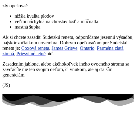
zlý opeľovač
nižšia kvalita plodov
veľmi náchylná na chrastavitosť a múčnatku
mastná šupka
Ak si chcete zasadiť Sudetskú renetu, odporúčame jesennú výsadbu,
najskôr začiatkom novembra. Dobrým opeľovačom pre Sudetskú
renetu je:
Coxová reneta
,
James Grieve
,
Ontario
,
Parména zlatá
zimná
,
Priesvitné letné
atď.
Zasadením jablone, alebo akéhokoľvek iného ovocného stromu sa
zavďačíte nie len svojim deťom, či vnukom, ale aj ďalším
generáciám.
(JS)