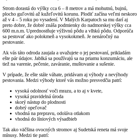
Strom dorastá do výšky cca 6 – 8 metrov a má mohutnú, bujnú,
plocho guľovitú až kužeľovitú korunu. Plodiť začína veľmi neskoro
až v 4 – 5 roku po vysadení. V Malých Karpatoch sa mu darí aj
preto dobre, že dobré znáša podmienky do nadmorskej výšky cca
600 m.n.m. Uprednostňuje výživnú pôdu a vlhkú pôdu. Odporúča
sa pestovať ako polokmeň a vysokokmeň. Je nenáročný na
pestovanie.
Ak vás táto odroda zaujala a uvažujete o jej pestovaní, prikladám
ešte pár údajov. Jablká sa používajú sa na priamu konzumáciu, ale
tiež na varenie, pečenie, zaváranie, muštovanie a sušenie.
V prípade, že ešte stále váhate, pridávam aj výhody a nevýhody
pestovania. Medzi výhody ktoré vás možno presvedčia patrí:
vysoká odolnosť voči mrazu, a to aj v kvete,
vysoká pravidelná úroda
skorý nástup do plodnosti
dobrý opeľovač
vhodná na prepravu, odoláva otlakom
vhodná do líniových výsadbieb
Tak ako väčšina ovocných stromov aj Sudetská reneta má svoje
mínusy. Medzi tie patrí: