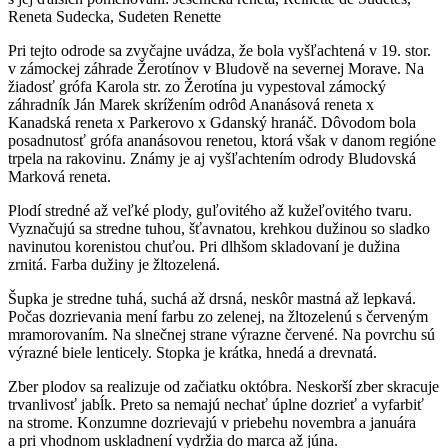
Reneta Sudecka, Sudeten Renette
Pri tejto odrode sa zvyčajne uvádza, že bola vyšľachtená v 19. stor.
v zámockej záhrade Žerotínov v Bludově na severnej Morave. Na
žiadosť grófa Karola str. zo Žerotína ju vypestoval zámocký
záhradník Ján Marek skrížením odrôd Ananásová reneta x
Kanadská reneta x Parkerovo x Gdanský hranáč. Dôvodom bola
posadnutosť grófa ananásovou renetou, ktorá však v danom regióne
trpela na rakovinu. Známy je aj vyšľachtením odrody Bludovská
Marková reneta.
Plodí stredné až veľké plody, guľovitého až kužeľovitého tvaru.
Vyznačujú sa stredne tuhou, šťavnatou, krehkou dužinou so sladko
navinutou korenistou chuťou. Pri dlhšom skladovaní je dužina
zrnitá. Farba dužiny je žltozelená.
Šupka je stredne tuhá, suchá až drsná, neskôr mastná až lepkavá.
Počas dozrievania mení farbu zo zelenej, na žltozelenú s červeným
mramorovaním. Na slnečnej strane výrazne červené. Na povrchu sú
výrazné biele lenticely. Stopka je krátka, hnedá a drevnatá.
Zber plodov sa realizuje od začiatku októbra. Neskorší zber skracuje
trvanlivosť jabĺk. Preto sa nemajú nechať úplne dozrieť a vyfarbiť
na strome. Konzumne dozrievajú v priebehu novembra a januára
a pri vhodnom uskladnení vydržia do marca až júna.