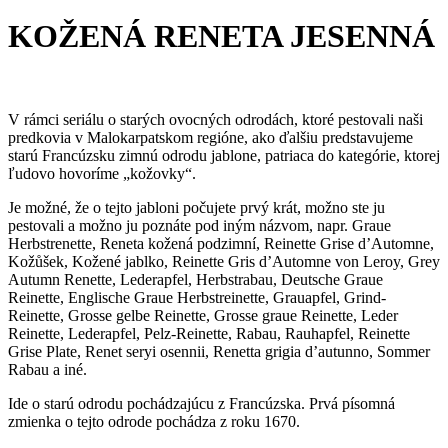
KOŽENÁ RENETA JESENNÁ
V rámci seriálu o starých ovocných odrodách, ktoré pestovali naši
predkovia v Malokarpatskom regióne, ako ďalšiu predstavujeme
starú Francúzsku zimnú odrodu jablone, patriaca do kategórie, ktorej
ľudovo hovoríme „kožovky“.
Je možné, že o tejto jabloni počujete prvý krát, možno ste ju
pestovali a možno ju poznáte pod iným názvom, napr. Graue
Herbstrenette, Reneta kožená podzimní, Reinette Grise d’Automne,
Kožůšek, Kožené jablko, Reinette Gris d’Automne von Leroy, Grey
Autumn Renette, Lederapfel, Herbstrabau, Deutsche Graue
Reinette, Englische Graue Herbstreinette, Grauapfel, Grind-
Reinette, Grosse gelbe Reinette, Grosse graue Reinette, Leder
Reinette, Lederapfel, Pelz-Reinette, Rabau, Rauhapfel, Reinette
Grise Plate, Renet seryi osennii, Renetta grigia d’autunno, Sommer
Rabau a iné.
Ide o starú odrodu pochádzajúcu z Francúzska. Prvá písomná
zmienka o tejto odrode pochádza z roku 1670.