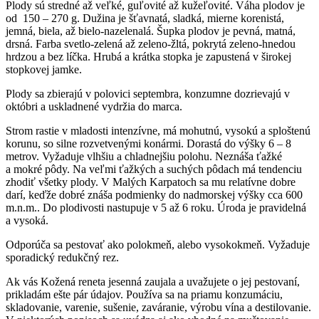
Plody sú stredné až veľké, guľovité až kužeľovité. Váha plodov je
od 150 – 270 g. Dužina je šťavnatá, sladká, mierne korenistá,
jemná, biela, až bielo-nazelenalá. Šupka plodov je pevná, matná,
drsná. Farba svetlo-zelená až zeleno-žltá, pokrytá zeleno-hnedou
hrdzou a bez líčka. Hrubá a krátka stopka je zapustená v širokej
stopkovej jamke.
Plody sa zbierajú v polovici septembra, konzumne dozrievajú v
októbri a uskladnené vydržia do marca.
Strom rastie v mladosti intenzívne, má mohutnú, vysokú a sploštenú
korunu, so silne rozvetvenými konármi. Dorastá do výšky 6 – 8
metrov. Vyžaduje vlhšiu a chladnejšiu polohu. Neznáša ťažké
a mokré pôdy. Na veľmi ťažkých a suchých pôdach má tendenciu
zhodiť všetky plody. V Malých Karpatoch sa mu relatívne dobre
darí, keďže dobré znáša podmienky do nadmorskej výšky cca 600
m.n.m.. Do plodivosti nastupuje v 5 až 6 roku. Úroda je pravidelná
a vysoká.
Odporúča sa pestovať ako polokmeň, alebo vysokokmeň. Vyžaduje
sporadický redukčný rez.
Ak vás Kožená reneta jesenná zaujala a uvažujete o jej pestovaní,
prikladám ešte pár údajov. Používa sa na priamu konzumáciu,
skladovanie, varenie, sušenie, zaváranie, výrobu vína a destilovanie.