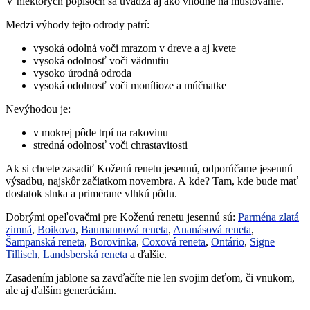
V niektorých popisoch sa uvádza aj ako vhodné na muštovanie.
Medzi výhody tejto odrody patrí:
vysoká odolná voči mrazom v dreve a aj kvete
vysoká odolnosť voči vädnutiu
vysoko úrodná odroda
vysoká odolnosť voči monílioze a múčnatke
Nevýhodou je:
v mokrej pôde trpí na rakovinu
stredná odolnosť voči chrastavitosti
Ak si chcete zasadiť Koženú renetu jesennú, odporúčame jesennú
výsadbu, najskôr začiatkom novembra. A kde? Tam, kde bude mať
dostatok slnka a primerane vlhkú pôdu.
Dobrými opeľovačmi pre Koženú renetu jesennú sú:
Parména zlatá
zimná
,
Boikovo
,
Baumannová reneta
,
Ananásová reneta
,
Šampanská reneta
,
Borovinka
,
Coxová reneta
,
Ontário
,
Signe
Tillisch
,
Landsberská reneta
a ďalšie.
Zasadením jablone sa zavďačíte nie len svojim deťom, či vnukom,
ale aj ďalším generáciám.