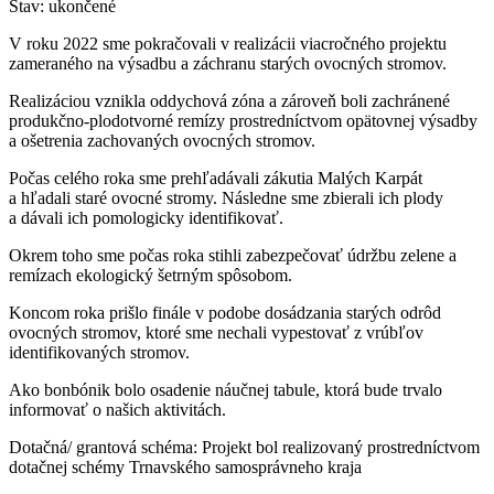
Stav: ukončené
V roku 2022 sme pokračovali v realizácii viacročného projektu
zameraného na výsadbu a záchranu starých ovocných stromov.
Realizáciou vznikla oddychová zóna a zároveň boli zachránené
produkčno-plodotvorné remízy prostredníctvom opätovnej výsadby
a ošetrenia zachovaných ovocných stromov.
Počas celého roka sme prehľadávali zákutia Malých Karpát
a hľadali staré ovocné stromy. Následne sme zbierali ich plody
a dávali ich pomologicky identifikovať.
Okrem toho sme počas roka stihli zabezpečovať údržbu zelene a
remízach ekologický šetrným spôsobom.
Koncom roka prišlo finále v podobe dosádzania starých odrôd
ovocných stromov, ktoré sme nechali vypestovať z vrúbľov
identifikovaných stromov.
Ako bonbónik bolo osadenie náučnej tabule, ktorá bude trvalo
informovať o našich aktivitách.
Dotačná/ grantová schéma: Projekt bol realizovaný prostredníctvom
dotačnej schémy Trnavského samosprávneho kraja